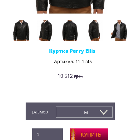
Куртка Perry Ellis
Артикул:
11-1245
10 512
грн.
8 760
грн.
Производитель:
Perry Ellis (США)
размер
M