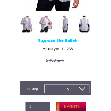
Пиджак Elie Balleh
Артикул:
11-1258
5 400
грн.
4 500
грн.
Производитель:
Elie Balleh (Италия)
размер
S