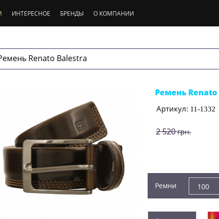
М
ИНТЕРЕСНОЕ
БРЕНДЫ
О КОМПАНИИ
Ремень Renato Balestra
Ремень Renato 
Артикул:
11-1332
2 520
грн.
1 940
грн.
Производитель:
Re
Ремни
100