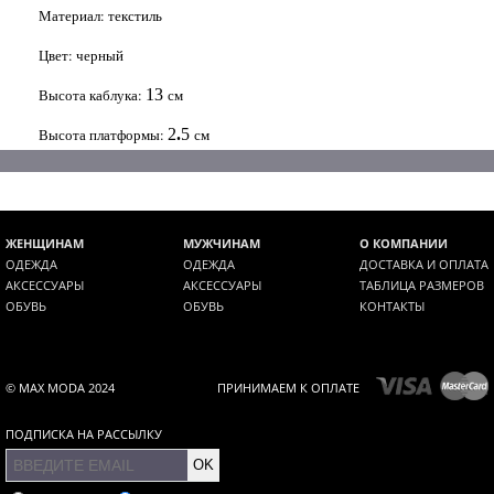
Материал: текстиль
Цвет: черный
Высота каблука:
13
см
Высота платформы:
2
.
5
см
ЖЕНЩИНАМ
МУЖЧИНАМ
О КОМПАНИИ
ОДЕЖДА
ОДЕЖДА
ДОСТАВКА И ОПЛАТА
АКСЕССУАРЫ
АКСЕССУАРЫ
ТАБЛИЦА РАЗМЕРОВ
ОБУВЬ
ОБУВЬ
КОНТАКТЫ
© MAX MODA 2024
ПРИНИМАЕМ К ОПЛАТЕ
ПОДПИСКА НА РАССЫЛКУ
OK