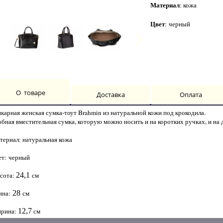
Материал
: кожа
Цвет
: черный
О товаре
Доставка
Оплата
карная женская сумка-тоут Brahmin из натуральной кожи под крокодила.
обная вместительная сумка, которую можно носить и на коротких ручках, и на
териал: натуральная кожа
ет: черный
сота:
24,1
см
ина:
28
см
рина:
12,7
см