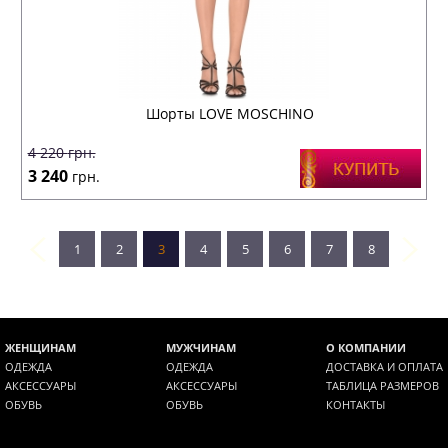
Шорты LOVE MOSCHINO
4 220
грн.
3 240
грн.
1
2
3
4
5
6
7
8
ЖЕНЩИНАМ
МУЖЧИНАМ
О КОМПАНИИ
ОДЕЖДА
ОДЕЖДА
ДОСТАВКА И ОПЛАТА
АКСЕССУАРЫ
АКСЕССУАРЫ
ТАБЛИЦА РАЗМЕРОВ
ОБУВЬ
ОБУВЬ
КОНТАКТЫ