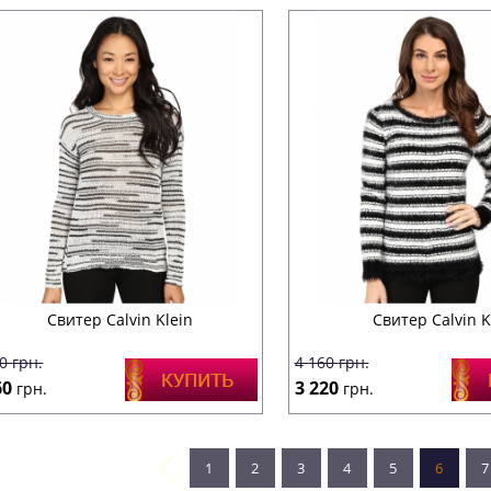
Свитер Calvin Klein
Свитер Calvin K
50
грн.
4 160
грн.
60
3 220
грн.
грн.
1
2
3
4
5
6
7