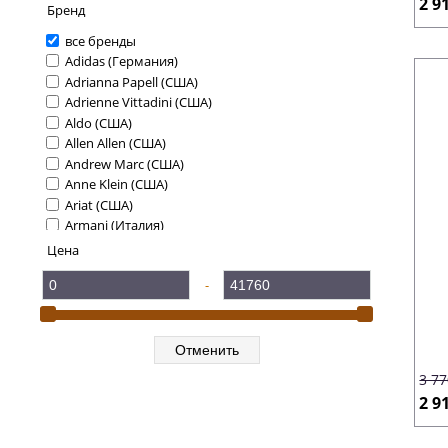
2 9
Бренд
все бренды
Adidas (Германия)
Adrianna Papell (США)
Adrienne Vittadini (США)
Aldo (США)
Allen Allen (США)
Andrew Marc (США)
Anne Klein (США)
Ariat (США)
Armani (Италия)
BB Dakota (США)
Цена
BCBG (США)
-
Betsey Johnson (США)
Blank NYC (США)
Bobeau (США)
Brahmin (США)
Brigitte Bailey (США)
3 7
Burton (США)
2 9
Calvin Klein (США)
Caparros (США)