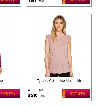
3 600
грн.
ne
Туника Catherine Malandrino
4 550
грн.
3 510
грн.