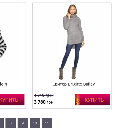
lein
Свитер Brigitte Bailey
4 910
грн.
3 780
грн.
8
9
10
11