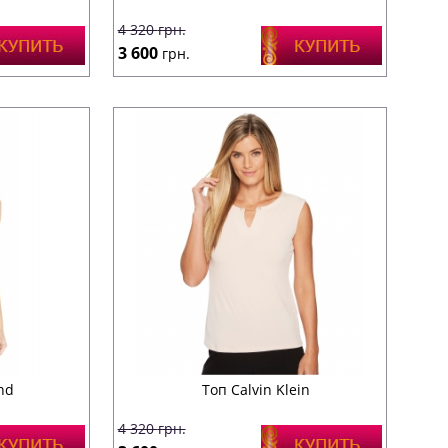
4 320
грн.
3 600
грн.
nd
Топ Calvin Klein
4 320
грн.