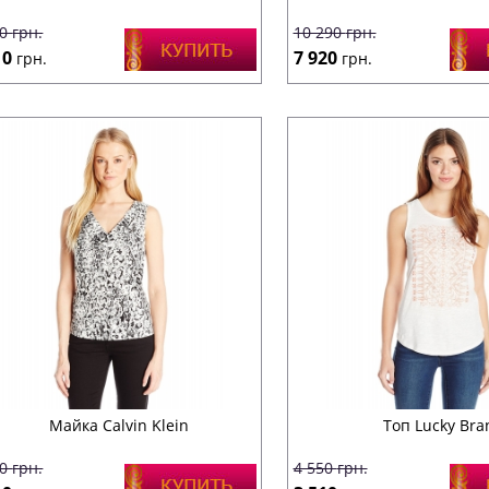
60
грн.
10 290
грн.
10
7 920
грн.
грн.
Майка Calvin Klein
Топ Lucky Bra
70
грн.
4 550
грн.